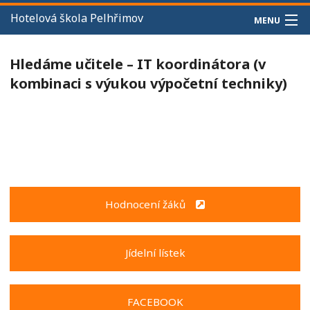
Hotelová škola Pelhřimov
MENU
PRO UCHAZEČE
Hledáme učitele – IT koordinátora (v
PRO STUDENTY
kombinaci s výukou výpočetní techniky)
OSTATNÍ
KONTAKTUJTE NÁS
UBYTOVÁNÍ PRO VEŘEJNOST
Hodnocení žáků
Jídelní lístek
FACEBOOK